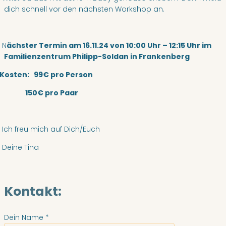
dich schnell vor den nächsten Workshop an.
N
ächster Termin am 16.11.24 von 10:00 Uhr – 12:15 Uhr im
Familienzentrum Philipp-Soldan in Frankenberg
osten: 99€ pro Person
50€ pro Paar
h freu mich auf Dich/Euch
eine Tina
Kontakt:
Dein Name
*